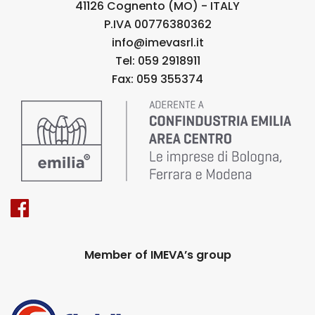
41126 Cognento (MO) - ITALY
P.IVA 00776380362
info@imevasrl.it
Tel: 059 2918911
Fax: 059 355374
Member of IMEVA’s group