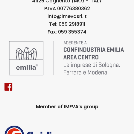
41126 Cognento (MO) - ITALY
P.IVA 00776380362
info@imevasrl.it
Tel: 059 2918911
Fax: 059 355374
Member of IMEVA’s group