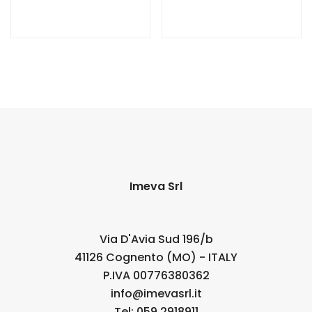
Imeva Srl
Via D'Avia Sud 196/b
41126 Cognento (MO) - ITALY
P.IVA 00776380362
info@imevasrl.it
Tel: 059 2918911