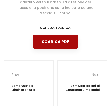
dall‘alto verso il basso. La direzione del
flusso e la posizione sono indicate da una
freccia sul corpo.
SCHEDA TECNICA
SCARICA PDF
Post
Prev
Next
navigation
Rompivuoto e
BK – Scaricatori di
Eliminatori Aria
Condensa Bimetallici