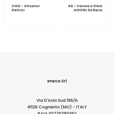
navigation
VVEA – Attuatori
4G – Valvole a Sfera
Elettrici
AISI316L Da Barra
Imeva Srl
Via D'Avia Sud 196/b
41126 Cognento (MO) - ITALY
P.IVA 00776380362