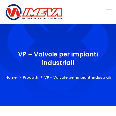
VP – Valvole per impianti
industriali
Home
Prodotti
VP – Valvole per impianti industriali