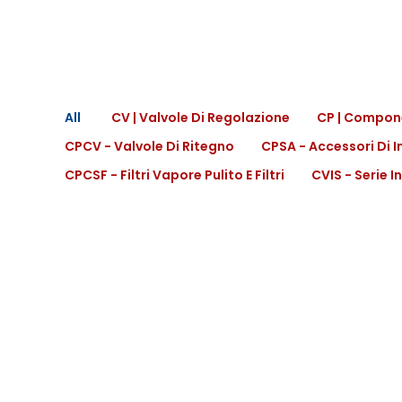
All
CV | Valvole Di Regolazione
CP | Compone
CPCV - Valvole Di Ritegno
CPSA - Accessori Di 
CPCSF - Filtri Vapore Pulito E Filtri
CVIS - Serie I