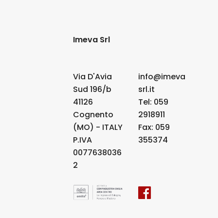
Imeva Srl
Via D'Avia
info@imeva
Sud 196/b
srl.it
41126
Tel: 059
Cognento
2918911
(MO) - ITALY
Fax: 059
P.IVA
355374
0077638036
2