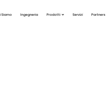
i Siamo
Ingegneria
Prodotti
Servizi
Partners
 – Compensatori di dilatazi
Home
Prodotti
EJ – Compensatori di dilatazione