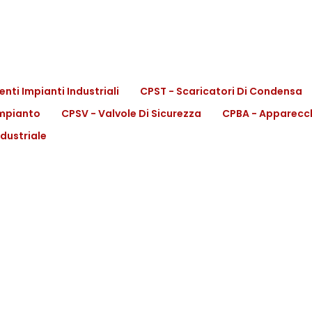
nti Impianti Industriali
CPST - Scaricatori Di Condensa
Impianto
CPSV - Valvole Di Sicurezza
CPBA - Apparecch
ndustriale