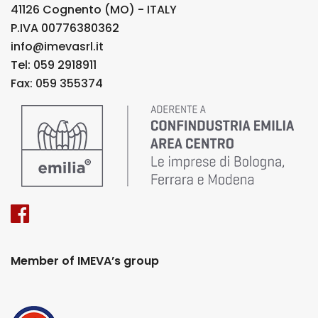
41126 Cognento (MO) - ITALY
P.IVA 00776380362
info@imevasrl.it
Tel: 059 2918911
Fax: 059 355374
Member of IMEVA’s group