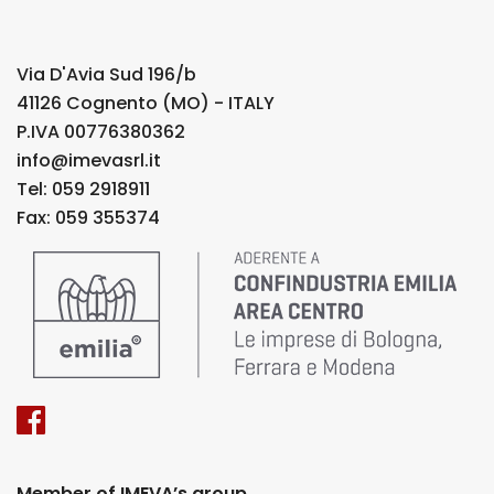
Via D'Avia Sud 196/b
41126 Cognento (MO) - ITALY
P.IVA 00776380362
info@imevasrl.it
Tel: 059 2918911
Fax: 059 355374
Member of IMEVA’s group